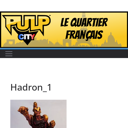
Passer
au
contenu
Hadron_1