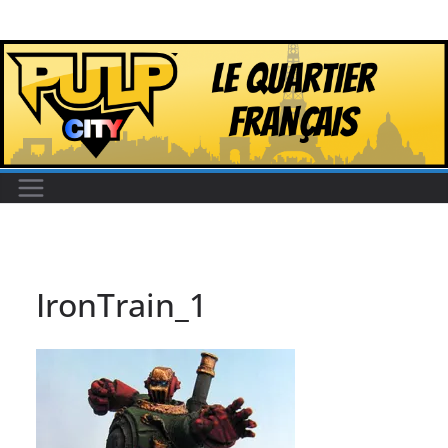
Passer
au
contenu
IronTrain_1