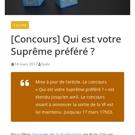
À LA UNE
[Concours] Qui est votre
Suprême préféré ?
14 mars 2017
Gulix
Mise à jour de l’article. Le concours
« Qui est votre Suprême préféré ? » est
étendu jusqu’en avril. Le concours
visant à annoncer la sortie de la VF est
lui maintenu. Jusqu’au 17 mars 17h03.
Pour fêter
l’arrivée de la traduction
de Pulp City en